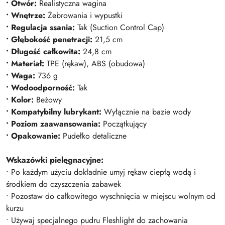
• Otwór:
Realistyczna wagina
• Wnętrze:
Żebrowania i wypustki
• Regulacja ssania:
Tak (Suction Control Cap)
• Głębokość penetracji:
21,5 cm
• Długość całkowita:
24,8 cm
• Materiał:
TPE (rękaw), ABS (obudowa)
• Waga:
736 g
• Wodoodporność:
Tak
• Kolor:
Beżowy
• Kompatybilny lubrykant:
Wyłącznie na bazie wody
• Poziom zaawansowania:
Początkujący
• Opakowanie:
Pudełko detaliczne
Wskazówki pielęgnacyjne:
• Po każdym użyciu dokładnie umyj rękaw ciepłą wodą i
środkiem do czyszczenia zabawek
• Pozostaw do całkowitego wyschnięcia w miejscu wolnym od
kurzu
• Używaj specjalnego pudru Fleshlight do zachowania