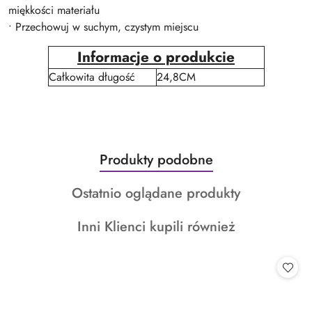
miękkości materiału
• Przechowuj w suchym, czystym miejscu
Informacje o produkcie
Całkowita długość
24,8CM
Produkty
Produkty podobne
Pomiń karuzelę produktów
o
Produkty
Ostatnio oglądane produkty
statusie:
o
Produkty
Inni Klienci kupili również
statusie:
o
statusie: