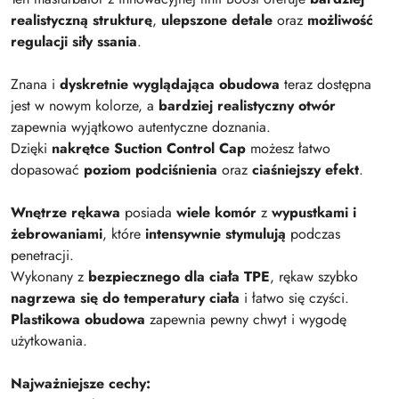
realistyczną strukturę
,
ulepszone detale
oraz
możliwość
regulacji siły ssania
.
Znana i
dyskretnie wyglądająca obudowa
teraz dostępna
jest w nowym kolorze, a
bardziej realistyczny otwór
zapewnia wyjątkowo autentyczne doznania.
Dzięki
nakrętce Suction Control Cap
możesz łatwo
dopasować
poziom podciśnienia
oraz
ciaśniejszy efekt
.
Wnętrze rękawa
posiada
wiele komór
z
wypustkami i
żebrowaniami
, które
intensywnie stymulują
podczas
penetracji.
Wykonany z
bezpiecznego dla ciała TPE
, rękaw szybko
nagrzewa się do temperatury ciała
i łatwo się czyści.
Plastikowa obudowa
zapewnia pewny chwyt i wygodę
użytkowania.
Najważniejsze cechy: