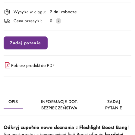
Dostępność
Wysyłka w ciągu:
2 dni robocze
i
Cena przesyłki:
0
dostawa
Zadaj pytanie
Pobierz produkt do PDF
OPIS
INFORMACJE DOT.
ZADAJ
BEZPIECZEŃSTWA
PYTANIE
Odkryj zupełnie nowe doznania
z
Fleshlight Boost Bang
!
Ten masturbator z innowacyjnej linii Boost oferuje
bardziej