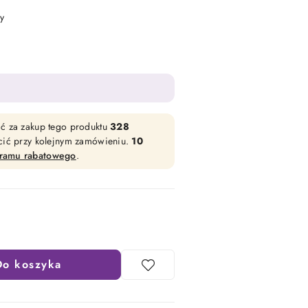
y
ać za zakup tego produktu
328
acić przy kolejnym zamówieniu.
10
gramu rabatowego
.
Do koszyka