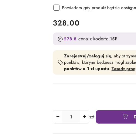
Powiadom gdy produkt będzie dostępn
cena:
328.00
cena z kodem:
278.8
15P
Zarejestruj/zaloguj się
, aby otrzym
punktów, którymi będziesz mógł zapł
punktów = 1 zł upustu
.
Zasady pro
Ilość
szt.