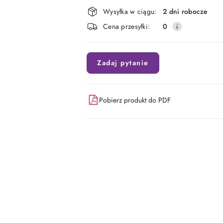
Dostępność
Wysyłka w ciągu:
2 dni robocze
i
Cena przesyłki:
0
dostawa
Zadaj pytanie
Pobierz produkt do PDF