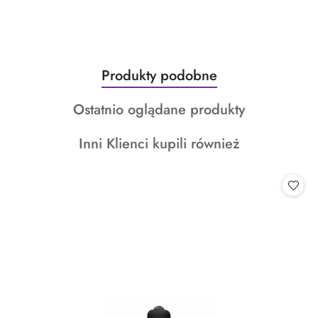
Produkty
Produkty podobne
Pomiń karuzelę produktów
o
Produkty
Ostatnio oglądane produkty
statusie:
o
Produkty
Inni Klienci kupili również
statusie:
o
statusie: