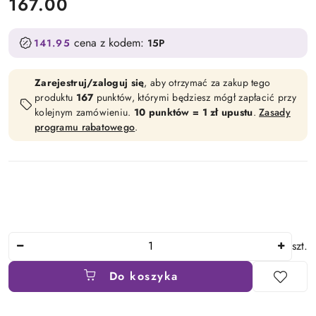
cena:
167.00
cena z kodem:
141.95
15P
Zarejestruj/zaloguj się
, aby otrzymać za zakup tego
produktu
167
punktów, którymi będziesz mógł zapłacić przy
kolejnym zamówieniu.
10 punktów = 1 zł upustu
.
Zasady
programu rabatowego
.
Ilość
szt.
Do koszyka