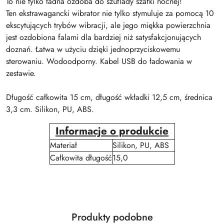
To nie tylko ładna ozdoba do szuflady szafki nocnej!
Ten ekstrawagancki wibrator nie tylko stymuluje za pomocą 10
ekscytujących trybów wibracji, ale jego miękka powierzchnia
jest ozdobiona falami dla bardziej niż satysfakcjonujących
doznań. Łatwa w użyciu dzięki jednoprzyciskowemu
sterowaniu. Wodoodporny. Kabel USB do ładowania w
zestawie.
Długość całkowita 15 cm, długość wkładki 12,5 cm, średnica
3,3 cm. Silikon, PU, ABS.
Informacje o produkcie
Materiał
Silikon, PU, ABS
Całkowita długość
15,0
Produkty
Produkty podobne
Pomiń karuzelę produktów