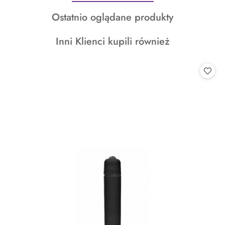
o
Produkty
Ostatnio oglądane produkty
statusie:
o
Produkty
Inni Klienci kupili również
statusie:
o
statusie: