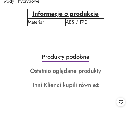
wody i hybrydowe
Informacje o produkcie
Materiał
ABS / TPE
Produkty
Produkty podobne
Pomiń karuzelę produktów
o
Produkty
Ostatnio oglądane produkty
statusie:
o
Produkty
Inni Klienci kupili również
statusie:
o
statusie: