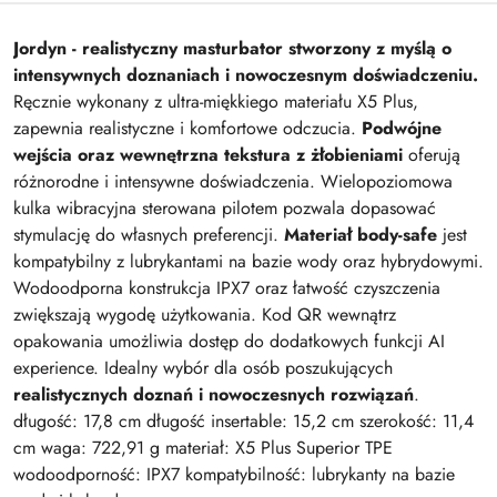
Jordyn - realistyczny masturbator stworzony z myślą o
intensywnych doznaniach i nowoczesnym doświadczeniu.
Ręcznie wykonany z ultra-miękkiego materiału X5 Plus,
zapewnia realistyczne i komfortowe odczucia.
Podwójne
wejścia oraz wewnętrzna tekstura z żłobieniami
oferują
różnorodne i intensywne doświadczenia. Wielopoziomowa
kulka wibracyjna sterowana pilotem pozwala dopasować
stymulację do własnych preferencji.
Materiał body-safe
jest
kompatybilny z lubrykantami na bazie wody oraz hybrydowymi.
Wodoodporna konstrukcja IPX7 oraz łatwość czyszczenia
zwiększają wygodę użytkowania. Kod QR wewnątrz
opakowania umożliwia dostęp do dodatkowych funkcji AI
experience. Idealny wybór dla osób poszukujących
realistycznych doznań i nowoczesnych rozwiązań
.
długość: 17,8 cm długość insertable: 15,2 cm szerokość: 11,4
cm waga: 722,91 g materiał: X5 Plus Superior TPE
wodoodporność: IPX7 kompatybilność: lubrykanty na bazie