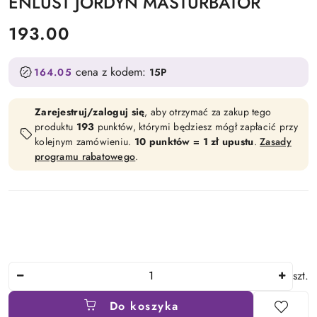
ENLUST JORDYN MASTURBATOR
cena:
193.00
cena z kodem:
164.05
15P
Zarejestruj/zaloguj się
, aby otrzymać za zakup tego
produktu
193
punktów, którymi będziesz mógł zapłacić przy
kolejnym zamówieniu.
10 punktów = 1 zł upustu
.
Zasady
programu rabatowego
.
Ilość
szt.
Do koszyka