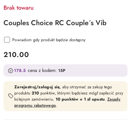
Brak towaru
Couples Choice RC Couple´s Vib
Powiadom gdy produkt będzie dostępny
cena:
210.00
cena z kodem:
178.5
15P
Zarejestruj/zaloguj się
, aby otrzymać za zakup tego
produktu
210
punktów, którymi będziesz mógł zapłacić przy
kolejnym zamówieniu.
10 punktów = 1 zł upustu
.
Zasady
programu rabatowego
.