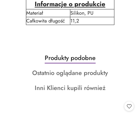
Informacje o produkcie
Materiał
Silikon, PU
Całkowita długość
11,2
Produkty
Produkty podobne
Pomiń karuzelę produktów
o
Produkty
Ostatnio oglądane produkty
statusie:
o
Produkty
Inni Klienci kupili również
statusie:
o
statusie: