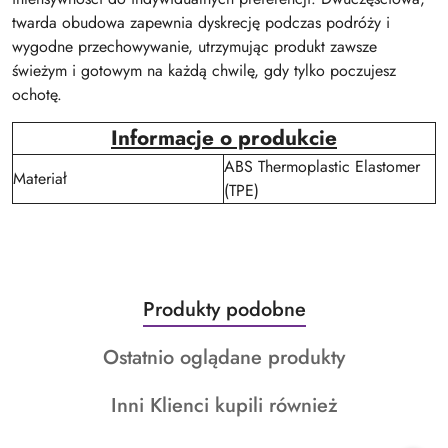
twarda obudowa zapewnia dyskrecję podczas podróży i
wygodne przechowywanie, utrzymując produkt zawsze
świeżym i gotowym na każdą chwilę, gdy tylko poczujesz
ochotę.
Informacje o produkcie
ABS Thermoplastic Elastomer
Materiał
(TPE)
Produkty
Produkty podobne
Pomiń karuzelę produktów
o
Produkty
Ostatnio oglądane produkty
statusie:
o
Produkty
Inni Klienci kupili również
statusie:
o