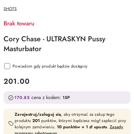
NAZWA
SHOTS
PRODUCENTA:
Brak towaru
Cory Chase - ULTRASKYN Pussy
Masturbator
Powiadom gdy produkt będzie dostępny
cena:
201.00
cena z kodem:
170.85
15P
Zarejestruj/zaloguj się
, aby otrzymać za zakup tego
produktu
201
punktów, którymi będziesz mógł zapłacić przy
kolejnym zamówieniu.
10 punktów = 1 zł upustu
.
Zasady
programu rabatowego
.