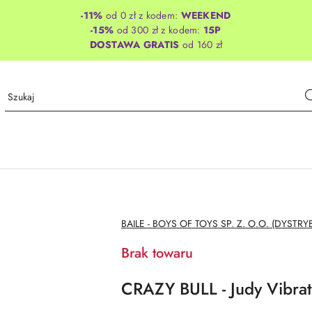
-11%
od 0 zł z kodem:
WEEKEND
-15%
od 300 zł z kodem:
15P
DOSTAWA GRATIS
od 160 zł
NAZWA
BAILE - BOYS OF TOYS SP. Z. O.O. (DYSTRY
PRODUCENTA:
Brak towaru
CRAZY BULL - Judy Vibrat