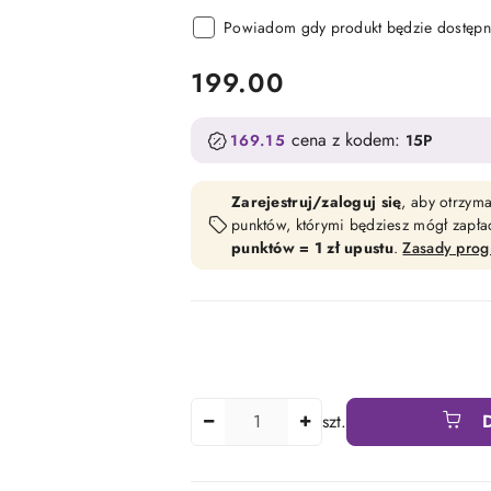
Powiadom gdy produkt będzie dostępn
cena:
199.00
cena z kodem:
169.15
15P
Zarejestruj/zaloguj się
, aby otrzym
punktów, którymi będziesz mógł zapł
punktów = 1 zł upustu
.
Zasady pro
Ilość
szt.