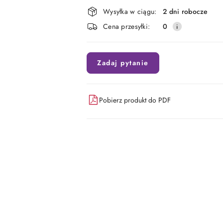
Dostępność
Wysyłka w ciągu:
2 dni robocze
i
Cena przesyłki:
0
dostawa
Zadaj pytanie
Pobierz produkt do PDF