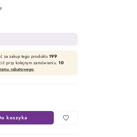
y
ać za zakup tego produktu
199
acić przy kolejnym zamówieniu.
10
gramu rabatowego
.
Do koszyka