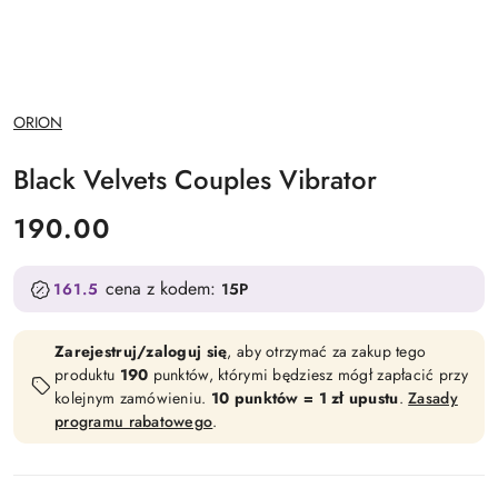
NAZWA
ORION
PRODUCENTA:
Black Velvets Couples Vibrator
cena:
190.00
cena z kodem:
161.5
15P
Zarejestruj/zaloguj się
, aby otrzymać za zakup tego
produktu
190
punktów, którymi będziesz mógł zapłacić przy
kolejnym zamówieniu.
10 punktów = 1 zł upustu
.
Zasady
programu rabatowego
.