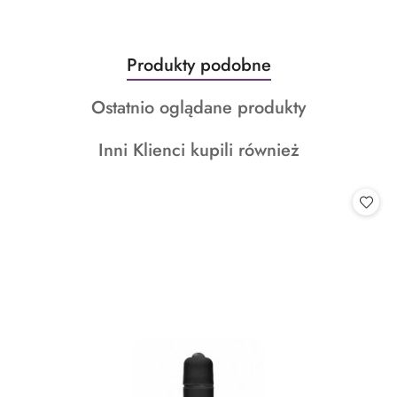
Produkty
Produkty podobne
Pomiń karuzelę produktów
o
Produkty
Ostatnio oglądane produkty
statusie:
o
Produkty
Inni Klienci kupili również
statusie:
o
statusie: