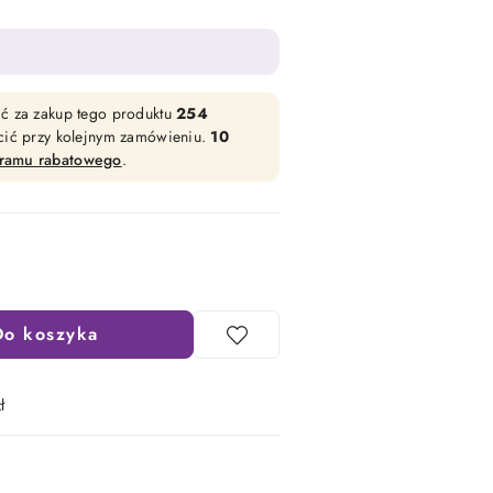
ać za zakup tego produktu
254
acić przy kolejnym zamówieniu.
10
gramu rabatowego
.
Do koszyka
ł