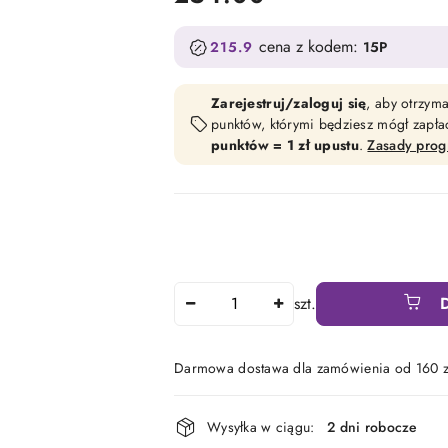
cena z kodem:
215.9
15P
Zarejestruj/zaloguj się
, aby otrzym
punktów, którymi będziesz mógł zapł
punktów = 1 zł upustu
.
Zasady pro
Ilość
szt.
Darmowa dostawa dla zamówienia od 160 z
Dostępność
Wysyłka w ciągu:
2 dni robocze
i