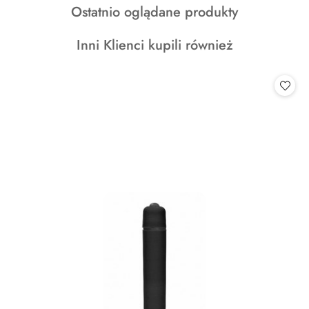
Produkty
Ostatnio oglądane produkty
statusie:
o
Produkty
Inni Klienci kupili również
statusie:
o
statusie: