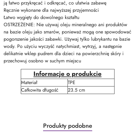
ją łatwo przykręcać i odkręcać, co ułatwia zabawę
Ręcznie wykonane dla najwyższej przyjemności
Łatwo wygięty do dowolnego kształtu
OSTRZEŻENIE: Nie używaj oleju mineralnego ani produktów
na bazie oleju jako smarów, ponieważ mogą one spowodować
pogorszenie jakości zabawki. Używaj tylko lubrykantu na bazie
wody. Po użyciu wyczyść natychmiast, wytrzyj, a następnie
delikatnie wklep pudrem dla dzieci na powierzchnię skóry i
przechowuj osobno w suchym miejscu
Informacje o produkcie
Materiał
TPE
Całkowita długość
23.5 cm
Produkty
Produkty podobne
Pomiń karuzelę produktów
o