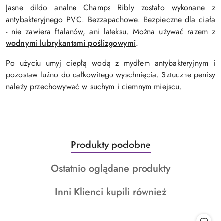
Jasne dildo analne Champs Ribly zostało wykonane z
antybakteryjnego PVC. Bezzapachowe. Bezpieczne dla ciała
- nie zawiera ftalanów, ani lateksu. Można używać razem z
wodnymi lubrykantami poślizgowymi
.
Po użyciu umyj ciepłą wodą z mydłem antybakteryjnym i
pozostaw luźno do całkowitego wyschnięcia. Sztuczne penisy
należy przechowywać w suchym i ciemnym miejscu.
Produkty
Produkty podobne
Pomiń karuzelę produktów
o
Produkty
Ostatnio oglądane produkty
statusie:
o
Produkty
Inni Klienci kupili również
statusie:
o
statusie: