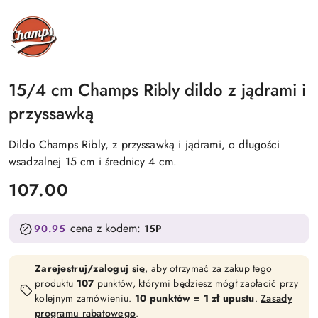
CHAMPS
15/4 cm Champs Ribly dildo z jądrami i
przyssawką
Dildo Champs Ribly, z przyssawką i jądrami, o długości
wsadzalnej 15 cm i średnicy 4 cm.
cena:
107.00
cena z kodem:
90.95
15P
Zarejestruj/zaloguj się
, aby otrzymać za zakup tego
produktu
107
punktów, którymi będziesz mógł zapłacić przy
kolejnym zamówieniu.
10 punktów = 1 zł upustu
.
Zasady
programu rabatowego
.