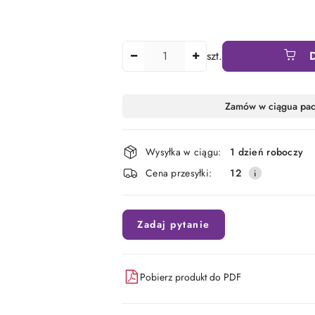
Ilość
szt.
Dostępność
Zamów w ciągu
a pa
i
dostawa
Wysyłka w ciągu:
1 dzień roboczy
Cena przesyłki:
12
Zadaj pytanie
Pobierz produkt do PDF