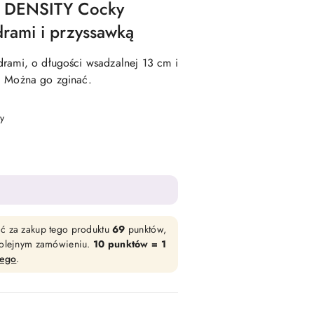
 DENSITY Cocky
rami i przyssawką
drami, o długości wsadzalnej 13 cm i
. Można go zginać.
y
ać za zakup tego produktu
69
punktów,
 kolejnym zamówieniu.
10 punktów = 1
wego
.