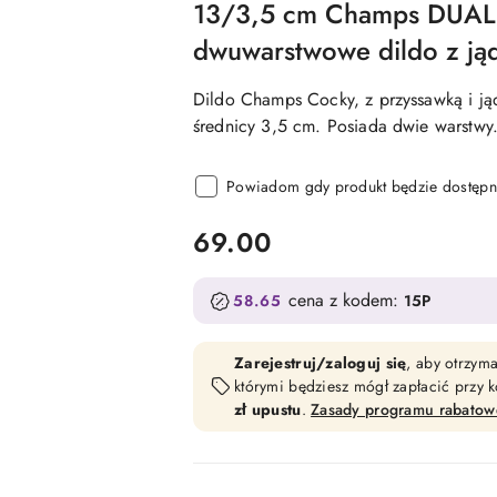
13/3,5 cm Champs DUAL
dwuwarstwowe dildo z jąd
Dildo Champs Cocky, z przyssawką i ją
średnicy 3,5 cm. Posiada dwie warstwy
Powiadom gdy produkt będzie dostępn
cena:
69.00
cena z kodem:
58.65
15P
Zarejestruj/zaloguj się
, aby otrzym
którymi będziesz mógł zapłacić przy
zł upustu
.
Zasady programu rabato