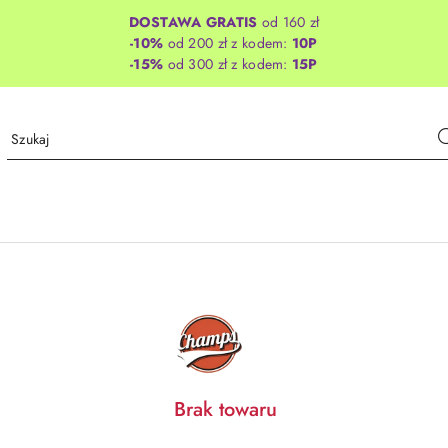
DOSTAWA GRATIS
od 160 zł
-10%
od 200 zł z kodem:
10P
-15%
od 300 zł z kodem:
15P
CHAMPS
Brak towaru